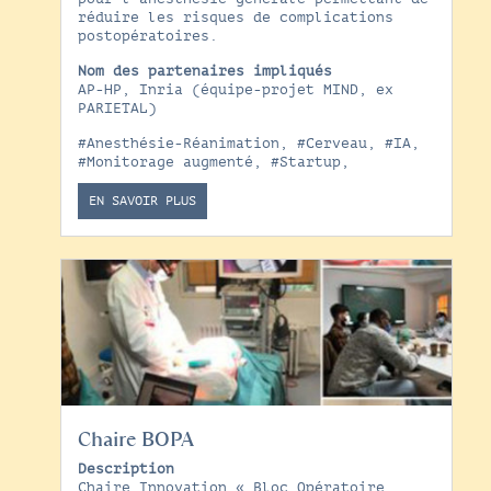
réduire les risques de complications
postopératoires.
Nom des partenaires impliqués
AP-HP, Inria (équipe-projet MIND, ex
PARIETAL)
#Anesthésie-Réanimation
,
#Cerveau
,
#IA
,
#Monitorage augmenté
,
#Startup
,
EN SAVOIR PLUS
Chaire BOPA
Description
Chaire Innovation « Bloc Opératoire