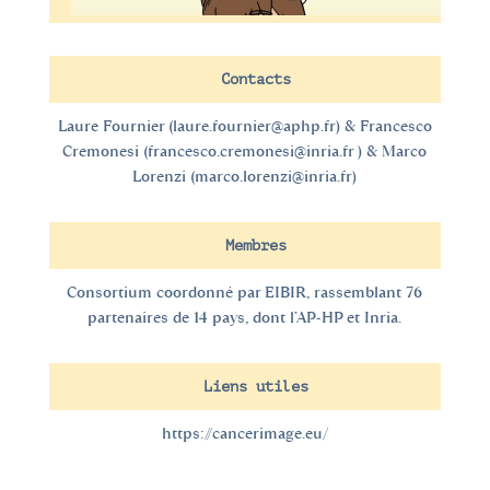
Contacts
Laure Fournier (
laure.fournier@aphp.fr
) & Francesco
Cremonesi (
francesco.cremonesi@inria.fr
) & Marco
Lorenzi (
marco.lorenzi@inria.fr
)
Membres
Consortium coordonné par EIBIR, rassemblant 76
partenaires de 14 pays, dont l’AP-HP et Inria.
Liens utiles
https://cancerimage.eu/