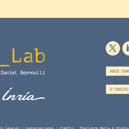
NOUS CON
S'INSCRI
ns légales
|
Contactez-nous
| Crédits :
Charlotte Merle
&
Studio