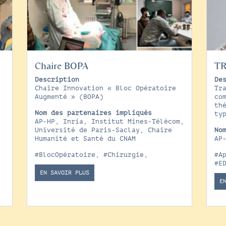
Chaire BOPA
T
Description
De
Chaire Innovation « Bloc Opératoire
Tr
Augmenté » (BOPA)
co
e
th
Nom des partenaires impliqués
ty
AP-HP, Inria, Institut Mines-Télécom,
Université de Paris-Saclay, Chaire
No
x
Humanité et Santé du CNAM
AP
#BlocOpératoire
,
#Chirurgie
,
#A
#E
,
EN SAVOIR PLUS
E