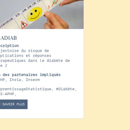
RADIAB
scription
ajectoire du risque de
mplications et réponses
érapeutiques dans le diabète de
pe 2
m des partenaires impliqués
-HP, Inria, Inserm
pprentissageStatistique
,
#Diabète
,
DS-APHP
,
N SAVOIR PLUS