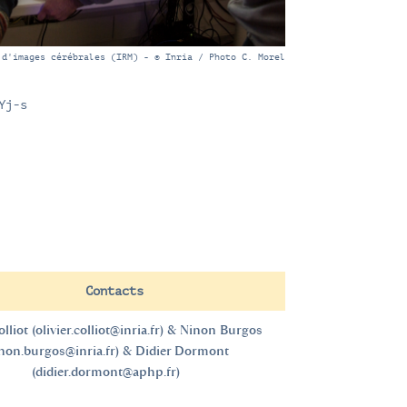
 d'images cérébrales (IRM) - © Inria / Photo C. Morel
Yj-s
Contacts
lliot (
olivier.colliot@inria.fr
) & Ninon Burgos
non.burgos@inria.fr
) & Didier Dormont
(
didier.dormont@aphp.fr
)