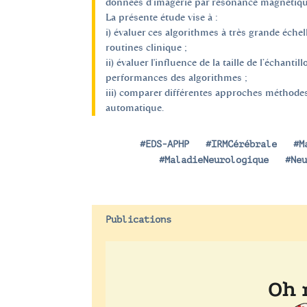
données d’imagerie par résonance magnétiqu
La présente étude vise à :
i) évaluer ces algorithmes à très grande éche
routines clinique ;
ii) évaluer l'influence de la taille de l’échanti
performances des algorithmes ;
iii) comparer différentes approches méthode
automatique.
#EDS-APHP
|
#IRMCérébrale
|
#M
#MaladieNeurologique
|
#Ne
Publications