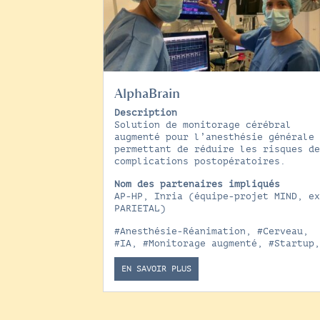
AlphaBrain
Description
Solution de monitorage cérébral
augmenté pour l’anesthésie générale
permettant de réduire les risques d
complications postopératoires.
Nom des partenaires impliqués
AP-HP, Inria (équipe-projet MIND, e
PARIETAL)
#Anesthésie-Réanimation
,
#Cerveau
,
#IA
,
#Monitorage augmenté
,
#Startup
EN SAVOIR PLUS