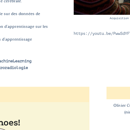
e cérébrale.
lle sur des données de
Acquisition
llon d’apprentissage sur les
https://youtu.be/PwwSdYF
s d’apprentissage
achineLearning
|
uroradiologie
Olivier Co
(
ni