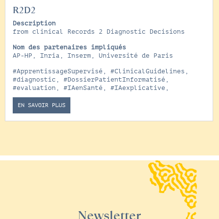
R2D2
Description
from clinical Records 2 Diagnostic Decisions
Nom des partenaires impliqués
AP-HP, Inria, Inserm, Université de Paris
#ApprentissageSupervisé
,
#ClinicalGuidelines
,
#diagnostic
,
#DossierPatientInformatisé
,
#evaluation
,
#IAenSanté
,
#IAexplicative
,
EN SAVOIR PLUS
Newsletter