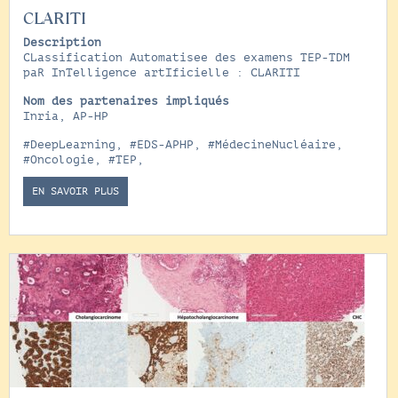
CLARITI
Description
CLassification Automatisee des examens TEP-TDM
paR InTelligence artIficielle : CLARITI
Nom des partenaires impliqués
Inria, AP-HP
#DeepLearning
,
#EDS-APHP
,
#MédecineNucléaire
,
#Oncologie
,
#TEP
,
EN SAVOIR PLUS