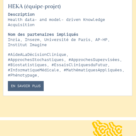
HEKA (équipe-projet)
Description
Health data- and model- driven Knowledge
Acquisition
Nom des partenaires impliqués
Inria, Inserm, Université de Paris, AP-HP,
Institut Imagine
#AideALaDécisionClinique
,
#ApprochesStochastiques
,
#ApprochesSupervisées
,
#Biostatistiques
,
#EssaisCliniquesduFutur
,
#InformatiqueMédicale
,
#MathématiquesAppliquées
,
#Phénotypage
,
EN SAVOIR PLUS